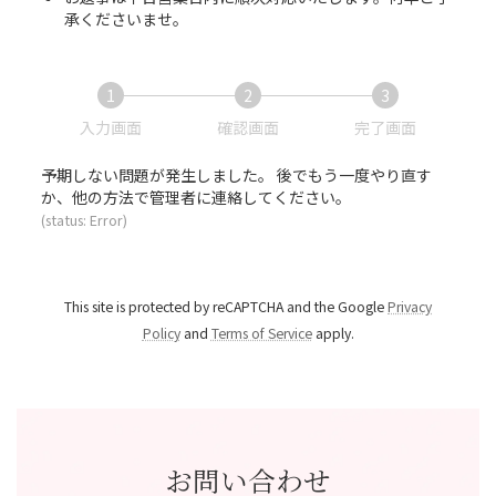
承くださいませ。
1
2
3
現
現
現
入力画面
確認画面
完了画面
在
在
在
表
表
表
予期しない問題が発生しました。 後でもう一度やり直す
示
示
示
か、他の方法で管理者に連絡してください。
さ
さ
さ
(status: Error)
れ
れ
れ
て
て
て
い
い
い
る
る
る
This site is protected by reCAPTCHA and the Google
Privacy
画
画
画
Policy
and
Terms of Service
apply.
面
面
面
で
で
で
す。
す。
す。
お問い合わせ