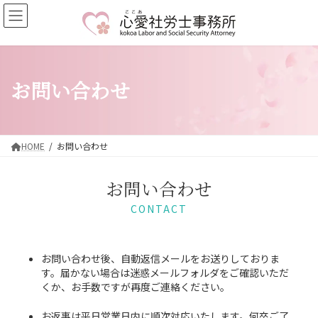
コ
ナ
ン
ビ
テ
ゲ
ン
ー
ツ
シ
へ
ョ
お問い合わせ
ス
ン
キ
に
ッ
移
プ
動
HOME
お問い合わせ
お問い合わせ
CONTACT
お問い合わせ後、自動返信メールをお送りしておりま
す。届かない場合は迷惑メールフォルダをご確認いただ
くか、お手数ですが再度ご連絡ください。
お返事は平日営業日内に順次対応いたします。何卒ご了